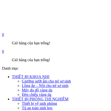
0
Giỏ hàng của bạn trống!
0
Giỏ hàng của bạn trống!
Danh mục
THIẾT BỊ KHOA NHI
Giường sưởi ấm cho trẻ sơ sinh
Lồng ấp – Nôi cho trẻ sơ sinh
Máy đo độ vàng da
Đèn chiếu vàng da
THIẾT BỊ PHÒNG THÍ NGHIỆM
Thiết bị vệ sinh phòng
Tủ an toàn sinh học