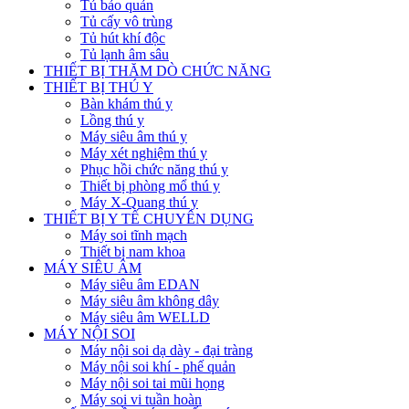
Tủ bảo quản
Tủ cấy vô trùng
Tủ hút khí độc
Tủ lạnh âm sâu
THIẾT BỊ THĂM DÒ CHỨC NĂNG
THIẾT BỊ THÚ Y
Bàn khám thú y
Lồng thú y
Máy siêu âm thú y
Máy xét nghiệm thú y
Phục hồi chức năng thú y
Thiết bị phòng mổ thú y
Máy X-Quang thú y
THIẾT BỊ Y TẾ CHUYÊN DỤNG
Máy soi tĩnh mạch
Thiết bị nam khoa
MÁY SIÊU ÂM
Máy siêu âm EDAN
Máy siêu âm không dây
Máy siêu âm WELLD
MÁY NỘI SOI
Máy nội soi dạ dày - đại tràng
Máy nội soi khí - phế quản
Máy nội soi tai mũi họng
Máy soi vi tuần hoàn