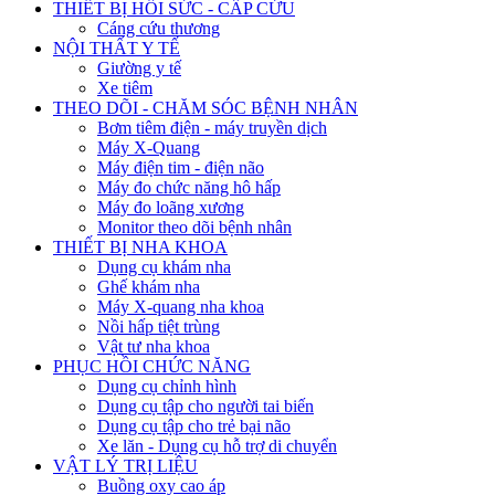
THIẾT BỊ HỒI SỨC - CẤP CỨU
Cáng cứu thương
NỘI THẤT Y TẾ
Giường y tế
Xe tiêm
THEO DÕI - CHĂM SÓC BỆNH NHÂN
Bơm tiêm điện - máy truyền dịch
Máy X-Quang
Máy điện tim - điện não
Máy đo chức năng hô hấp
Máy đo loãng xương
Monitor theo dõi bệnh nhân
THIẾT BỊ NHA KHOA
Dụng cụ khám nha
Ghế khám nha
Máy X-quang nha khoa
Nồi hấp tiệt trùng
Vật tư nha khoa
PHỤC HỒI CHỨC NĂNG
Dụng cụ chỉnh hình
Dụng cụ tập cho người tai biến
Dụng cụ tập cho trẻ bại não
Xe lăn - Dụng cụ hỗ trợ di chuyển
VẬT LÝ TRỊ LIỆU
Buồng oxy cao áp