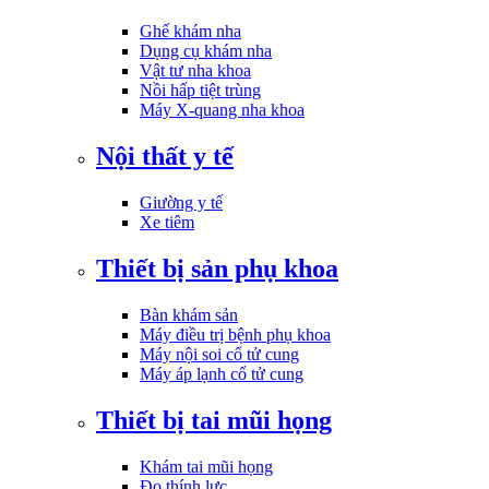
Ghế khám nha
Dụng cụ khám nha
Vật tư nha khoa
Nồi hấp tiệt trùng
Máy X-quang nha khoa
Nội thất y tế
Giường y tế
Xe tiêm
Thiết bị sản phụ khoa
Bàn khám sản
Máy điều trị bệnh phụ khoa
Máy nội soi cổ tử cung
Máy áp lạnh cổ tử cung
Thiết bị tai mũi họng
Khám tai mũi họng
Đo thính lực