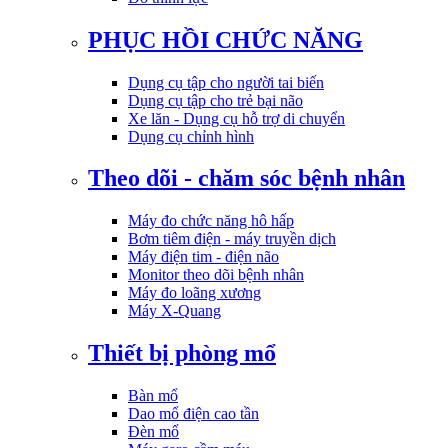
PHỤC HỒI CHỨC NĂNG
Dụng cụ tập cho người tai biến
Dụng cụ tập cho trẻ bại não
Xe lăn - Dụng cụ hỗ trợ di chuyển
Dụng cụ chỉnh hình
Theo dõi - chăm sóc bệnh nhân
Máy đo chức năng hô hấp
Bơm tiêm điện - máy truyền dịch
Máy điện tim - điện não
Monitor theo dõi bệnh nhân
Máy đo loãng xương
Máy X-Quang
Thiết bị phòng mổ
Bàn mổ
Dao mổ điện cao tần
Đèn mổ