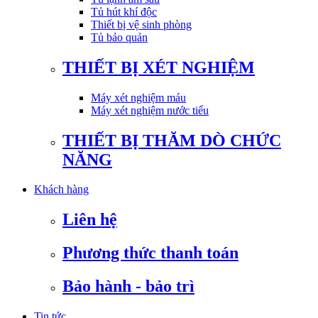
Tủ hút khí độc
Thiết bị vệ sinh phòng
Tủ bảo quản
THIẾT BỊ XÉT NGHIỆM
Máy xét nghiệm máu
Máy xét nghiệm nước tiểu
THIẾT BỊ THĂM DÒ CHỨC
NĂNG
Khách hàng
Liên hệ
Phương thức thanh toán
Bảo hành - bảo trì
Tin tức