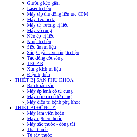
Giường kéo giãn
Laser trị liệu
Máy tập thụ động liên tục CPM
Máy Terahertz
Máy từ trường trị liệu
Máy vỗ rung
Nén ép trị liệu
Nhiệt trị liệu
Siêu âm trị liệu
Sóng ngắn - vi sóng trị liệu
Tác động cột sống
TECAR
Xung kích trị liệu
Điện trị liệu
THIẾT BỊ SẢN PHỤ KHOA
Bàn khám sản
Máy áp lạnh cổ tử cung
Máy nội soi cổ tử cung
Máy điều trị bệnh phụ khoa
THIẾT BỊ ĐÔNG Y
Máy làm viên hoàn
Máy nghiền thuốc
Máy sắc thuốc - đóng túi
Thái thuốc
Tủ sấy thuốc