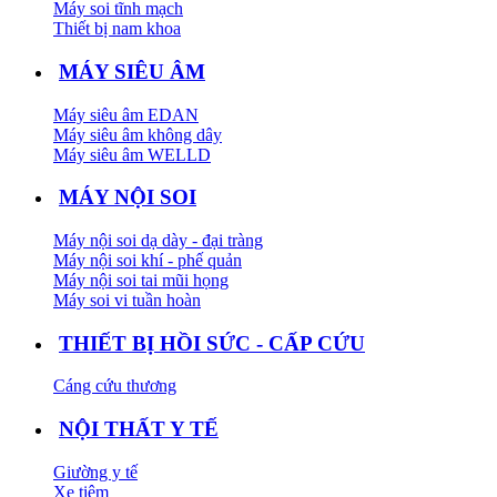
Máy soi tĩnh mạch
Thiết bị nam khoa
MÁY SIÊU ÂM
Máy siêu âm EDAN
Máy siêu âm không dây
Máy siêu âm WELLD
MÁY NỘI SOI
Máy nội soi dạ dày - đại tràng
Máy nội soi khí - phế quản
Máy nội soi tai mũi họng
Máy soi vi tuần hoàn
THIẾT BỊ HỒI SỨC - CẤP CỨU
Cáng cứu thương
NỘI THẤT Y TẾ
Giường y tế
Xe tiêm