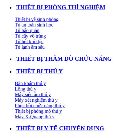
THIẾT BỊ PHÒNG THÍ NGHIỆM
Thiết bị vệ sinh phòng
Tủ an toàn sinh học
Tủ bảo quản
Tủ cấy vô trùng
Tủ hút khí độc
Tủ lạnh âm sâu
THIẾT BỊ THĂM DÒ CHỨC NĂNG
THIẾT BỊ THÚ Y
Bàn khám thú y
Lồng thú y
Máy siêu âm thú y
Máy xét nghiệm thú y
Phục hồi chức năng thú y
Thiết bị phòng mổ thú y
Máy X-Quang thú y
THIẾT BỊ Y TẾ CHUYÊN DỤNG