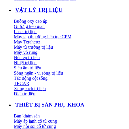
VẬT LÝ TRỊ LIỆU
Buồng oxy cao áp
Giường kéo giãn
Laser trị liệu
Máy tập thụ động liên tục CPM
Máy Terahertz
Máy từ trường trị liệu
Máy vỗ rung
Nén ép trị liệu
Nhiệt trị liệu
Siêu âm trị liệu
Sóng ngắn - vi sóng trị liệu
Tác động cột sống
TECAR
Xung kích trị liệu
Điện trị liệu
THIẾT BỊ SẢN PHỤ KHOA
Bàn khám sản
Máy áp lạnh cổ tử cung
Máy nội soi cổ tử cung