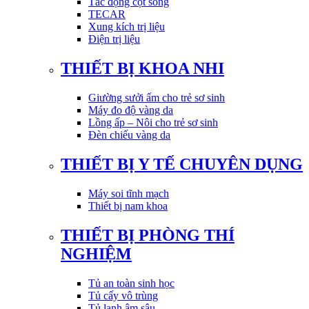
Tác động cột sống
TECAR
Xung kích trị liệu
Điện trị liệu
THIẾT BỊ KHOA NHI
Giường sưởi ấm cho trẻ sơ sinh
Máy đo độ vàng da
Lồng ấp – Nôi cho trẻ sơ sinh
Đèn chiếu vàng da
THIẾT BỊ Y TẾ CHUYÊN DỤNG
Máy soi tĩnh mạch
Thiết bị nam khoa
THIẾT BỊ PHÒNG THÍ
NGHIỆM
Tủ an toàn sinh học
Tủ cấy vô trùng
Tủ lạnh âm sâu