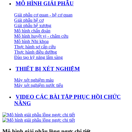
MÔ HÌNH GIẢI PHẪU
Giải phẫu cơ quan - hệ cơ quan
Giải phẫu hệ cơ
Giải phẫu hệ xương
Mô hình chẩn đoán
Mô hình huyệt vị - châm cứu
Mô hình Nhi khoa
Thực hành sơ cấp cứu
Thực hành điều dưỡng
Đào tạo kỹ năng lâm sàng
THIẾT BỊ XÉT NGHIỆM
Máy xét nghiệm máu
Máy xét nghiệm nước tiểu
VIDEO CÁC BÀI TẬP PHỤC HỒI CHỨC
NĂNG
Mô hình giải phẫu lồng ngực chi tiết