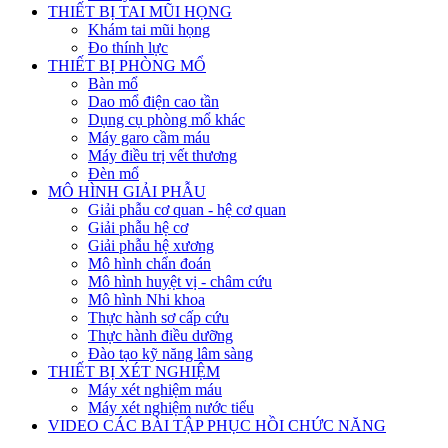
THIẾT BỊ TAI MŨI HỌNG
Khám tai mũi họng
Đo thính lực
THIẾT BỊ PHÒNG MỔ
Bàn mổ
Dao mổ điện cao tần
Dụng cụ phòng mổ khác
Máy garo cầm máu
Máy điều trị vết thương
Đèn mổ
MÔ HÌNH GIẢI PHẪU
Giải phẫu cơ quan - hệ cơ quan
Giải phẫu hệ cơ
Giải phẫu hệ xương
Mô hình chẩn đoán
Mô hình huyệt vị - châm cứu
Mô hình Nhi khoa
Thực hành sơ cấp cứu
Thực hành điều dưỡng
Đào tạo kỹ năng lâm sàng
THIẾT BỊ XÉT NGHIỆM
Máy xét nghiệm máu
Máy xét nghiệm nước tiểu
VIDEO CÁC BÀI TẬP PHỤC HỒI CHỨC NĂNG