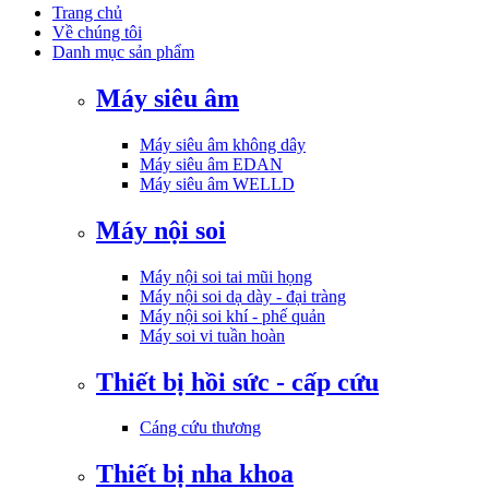
Trang chủ
Về chúng tôi
Danh mục sản phẩm
Máy siêu âm
Máy siêu âm không dây
Máy siêu âm EDAN
Máy siêu âm WELLD
Máy nội soi
Máy nội soi tai mũi họng
Máy nội soi dạ dày - đại tràng
Máy nội soi khí - phế quản
Máy soi vi tuần hoàn
Thiết bị hồi sức - cấp cứu
Cáng cứu thương
Thiết bị nha khoa