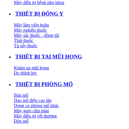
Máy điều trị bệnh phụ khoa
THIẾT BỊ ĐÔNG Y
Máy làm viên hoàn
Máy nghiền thuốc
Máy sắc thuốc - đóng túi
Thái thuốc
Tủ sấy thuốc
THIẾT BỊ TAI MŨI HỌNG
Khám tai mũi họng
Đo thính lực
THIẾT BỊ PHÒNG MỔ
Bàn mổ
Dao mổ điện cao tần
Dụng cụ phòng mổ khác
Máy garo cầm máu
Máy điều trị vết thương
Đèn mổ