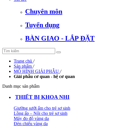
Chuyên môn
Tuyển dụng
BÀN GIAO - LẮP ĐẶT
Trang chủ
/
Sản phẩm
/
MÔ HÌNH GIẢI PHẪU
/
Giải phẫu cơ quan - hệ cơ quan
Danh mục sản phẩm
THIẾT BỊ KHOA NHI
Giường sưởi ấm cho trẻ sơ sinh
Lồng ấp – Nôi cho trẻ sơ sinh
Máy đo độ vàng da
Đèn chiếu vàng da