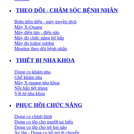
THEO DÕI - CHĂM SÓC BỆNH NHÂN
Bơm tiêm điện - máy truyền dịch
Máy X-Quang
Máy điện tim - điện não
Máy đo chức năng hô hấp
Máy đo loãng xương
Monitor theo dõi bệnh nhân
THIẾT BỊ NHA KHOA
Dụng cụ khám nha
Ghế khám nha
Máy X-quang nha khoa
Nồi hấp tiệt trùng
Vật tư nha khoa
PHỤC HỒI CHỨC NĂNG
Dụng cụ chỉnh hình
Dụng cụ tập cho người tai biến
Dụng cụ tập cho trẻ bại não
Xe lăn - Dụng cụ hỗ trợ di chuyển