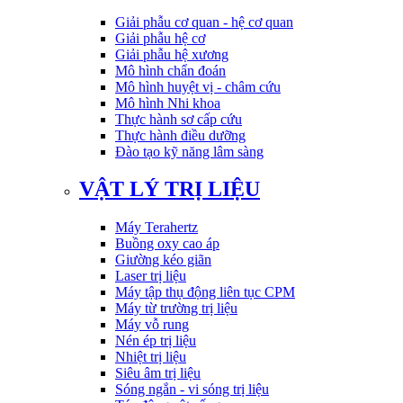
Giải phẫu cơ quan - hệ cơ quan
Giải phẫu hệ cơ
Giải phẫu hệ xương
Mô hình chẩn đoán
Mô hình huyệt vị - châm cứu
Mô hình Nhi khoa
Thực hành sơ cấp cứu
Thực hành điều dưỡng
Đào tạo kỹ năng lâm sàng
VẬT LÝ TRỊ LIỆU
Máy Terahertz
Buồng oxy cao áp
Giường kéo giãn
Laser trị liệu
Máy tập thụ động liên tục CPM
Máy từ trường trị liệu
Máy vỗ rung
Nén ép trị liệu
Nhiệt trị liệu
Siêu âm trị liệu
Sóng ngắn - vi sóng trị liệu