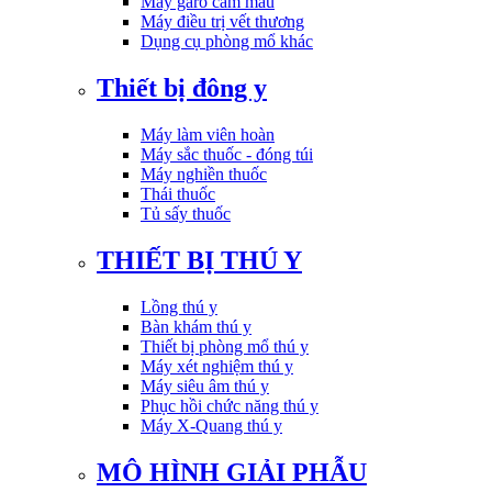
Máy garo cầm máu
Máy điều trị vết thương
Dụng cụ phòng mổ khác
Thiết bị đông y
Máy làm viên hoàn
Máy sắc thuốc - đóng túi
Máy nghiền thuốc
Thái thuốc
Tủ sấy thuốc
THIẾT BỊ THÚ Y
Lồng thú y
Bàn khám thú y
Thiết bị phòng mổ thú y
Máy xét nghiệm thú y
Máy siêu âm thú y
Phục hồi chức năng thú y
Máy X-Quang thú y
MÔ HÌNH GIẢI PHẪU