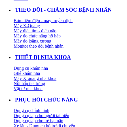
THEO DÕI - CHĂM SÓC BỆNH NHÂN
Bơm tiêm điện - máy truyền dịch
Máy X-Quang
Máy điện tim - điện não
Máy đo chức năng hô hấp
Máy đo loãng xương
Monitor theo dõi bệnh nhân
THIẾT BỊ NHA KHOA
Dụng cụ khám nha
Ghế khám nha
Máy X-quang nha khoa
Nồi hấp tiệt trùng
Vật tư nha khoa
PHỤC HỒI CHỨC NĂNG
Dụng cụ chỉnh hình
Dụng cụ tập cho người tai biến
Dụng cụ tập cho trẻ bại não
Xe lăn - Dụng cụ hỗ trợ di chuyển