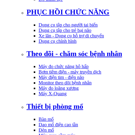
PHỤC HỒI CHỨC NĂNG
Dụng cụ tập cho người tai biến
Dụng cụ tập cho trẻ bại não
Xe lăn - Dụng cụ hỗ trợ di chuyển
Dụng cụ chỉnh hình
Theo dõi - chăm sóc bệnh nhân
Máy đo chức năng hô hấp
Bơm tiêm điện - máy truyền dịch
Máy điện tim - điện não
Monitor theo dõi bệnh nhân
Máy đo loãng xương
Máy X-Quang
Thiết bị phòng mổ
Bàn mổ
Dao mổ điện cao tần
Đèn mổ