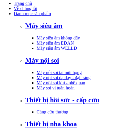
Trang chủ
Về chúng tôi
Danh mục sản phẩm
Máy siêu âm
Máy siêu âm không dây
Máy siêu âm EDAN
Máy siêu âm WELLD
Máy nội soi
Máy nội soi tai mũi họng
Máy nội soi dạ dày - đại tràng
Máy nội soi khí - phế quản
Máy soi vi tuần hoàn
Thiết bị hồi sức - cấp cứu
Cáng cứu thương
Thiết bị nha khoa