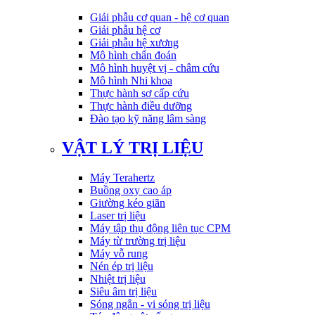
Giải phẫu cơ quan - hệ cơ quan
Giải phẫu hệ cơ
Giải phẫu hệ xương
Mô hình chẩn đoán
Mô hình huyệt vị - châm cứu
Mô hình Nhi khoa
Thực hành sơ cấp cứu
Thực hành điều dưỡng
Đào tạo kỹ năng lâm sàng
VẬT LÝ TRỊ LIỆU
Máy Terahertz
Buồng oxy cao áp
Giường kéo giãn
Laser trị liệu
Máy tập thụ động liên tục CPM
Máy từ trường trị liệu
Máy vỗ rung
Nén ép trị liệu
Nhiệt trị liệu
Siêu âm trị liệu
Sóng ngắn - vi sóng trị liệu