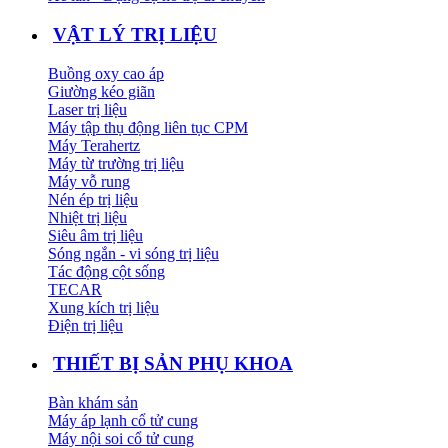
VẬT LÝ TRỊ LIỆU
Buồng oxy cao áp
Giường kéo giãn
Laser trị liệu
Máy tập thụ động liên tục CPM
Máy Terahertz
Máy từ trường trị liệu
Máy vỗ rung
Nén ép trị liệu
Nhiệt trị liệu
Siêu âm trị liệu
Sóng ngắn - vi sóng trị liệu
Tác động cột sống
TECAR
Xung kích trị liệu
Điện trị liệu
THIẾT BỊ SẢN PHỤ KHOA
Bàn khám sản
Máy áp lạnh cổ tử cung
Máy nội soi cổ tử cung