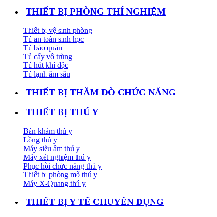
THIẾT BỊ PHÒNG THÍ NGHIỆM
Thiết bị vệ sinh phòng
Tủ an toàn sinh học
Tủ bảo quản
Tủ cấy vô trùng
Tủ hút khí độc
Tủ lạnh âm sâu
THIẾT BỊ THĂM DÒ CHỨC NĂNG
THIẾT BỊ THÚ Y
Bàn khám thú y
Lồng thú y
Máy siêu âm thú y
Máy xét nghiệm thú y
Phục hồi chức năng thú y
Thiết bị phòng mổ thú y
Máy X-Quang thú y
THIẾT BỊ Y TẾ CHUYÊN DỤNG