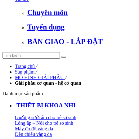
Chuyên môn
Tuyển dụng
BÀN GIAO - LẮP ĐẶT
Trang chủ
/
Sản phẩm
/
MÔ HÌNH GIẢI PHẪU
/
Giải phẫu cơ quan - hệ cơ quan
Danh mục sản phẩm
THIẾT BỊ KHOA NHI
Giường sưởi ấm cho trẻ sơ sinh
Lồng ấp – Nôi cho trẻ sơ sinh
Máy đo độ vàng da
Đèn chiếu vàng da