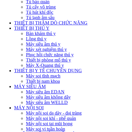
Tủ bảo quản
Tủ cấy vô trùng
Tủ hút khí độc
Tủ lạnh âm sâu
THIẾT BỊ THĂM DÒ CHỨC NĂNG
THIẾT BỊ THÚ Y
Bàn khám thú y
Lồng thú y
Máy siêu âm thú y
Máy xét nghiệm thú y
Phục hồi chức năng thú y
Thiết bị phòng mổ thú y
Máy X-Quang thú y
THIẾT BỊ Y TẾ CHUYÊN DỤNG
Máy soi tĩnh mạch
Thiết bị nam khoa
MÁY SIÊU ÂM
Máy siêu âm EDAN
Máy siêu âm không dây
Máy siêu âm WELLD
MÁY NỘI SOI
Máy nội soi dạ dày - đại tràng
Máy nội soi khí - phế quản
Máy nội soi tai mũi họng
Máy soi vi tuần hoàn