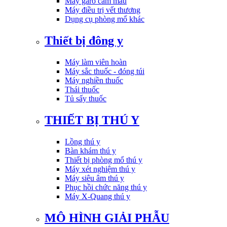
Máy garo cầm máu
Máy điều trị vết thương
Dụng cụ phòng mổ khác
Thiết bị đông y
Máy làm viên hoàn
Máy sắc thuốc - đóng túi
Máy nghiền thuốc
Thái thuốc
Tủ sấy thuốc
THIẾT BỊ THÚ Y
Lồng thú y
Bàn khám thú y
Thiết bị phòng mổ thú y
Máy xét nghiệm thú y
Máy siêu âm thú y
Phục hồi chức năng thú y
Máy X-Quang thú y
MÔ HÌNH GIẢI PHẪU