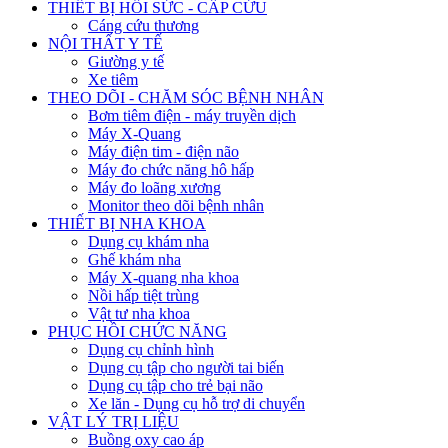
THIẾT BỊ HỒI SỨC - CẤP CỨU
Cáng cứu thương
NỘI THẤT Y TẾ
Giường y tế
Xe tiêm
THEO DÕI - CHĂM SÓC BỆNH NHÂN
Bơm tiêm điện - máy truyền dịch
Máy X-Quang
Máy điện tim - điện não
Máy đo chức năng hô hấp
Máy đo loãng xương
Monitor theo dõi bệnh nhân
THIẾT BỊ NHA KHOA
Dụng cụ khám nha
Ghế khám nha
Máy X-quang nha khoa
Nồi hấp tiệt trùng
Vật tư nha khoa
PHỤC HỒI CHỨC NĂNG
Dụng cụ chỉnh hình
Dụng cụ tập cho người tai biến
Dụng cụ tập cho trẻ bại não
Xe lăn - Dụng cụ hỗ trợ di chuyển
VẬT LÝ TRỊ LIỆU
Buồng oxy cao áp