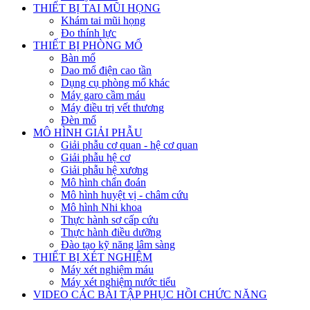
THIẾT BỊ TAI MŨI HỌNG
Khám tai mũi họng
Đo thính lực
THIẾT BỊ PHÒNG MỔ
Bàn mổ
Dao mổ điện cao tần
Dụng cụ phòng mổ khác
Máy garo cầm máu
Máy điều trị vết thương
Đèn mổ
MÔ HÌNH GIẢI PHẪU
Giải phẫu cơ quan - hệ cơ quan
Giải phẫu hệ cơ
Giải phẫu hệ xương
Mô hình chẩn đoán
Mô hình huyệt vị - châm cứu
Mô hình Nhi khoa
Thực hành sơ cấp cứu
Thực hành điều dưỡng
Đào tạo kỹ năng lâm sàng
THIẾT BỊ XÉT NGHIỆM
Máy xét nghiệm máu
Máy xét nghiệm nước tiểu
VIDEO CÁC BÀI TẬP PHỤC HỒI CHỨC NĂNG