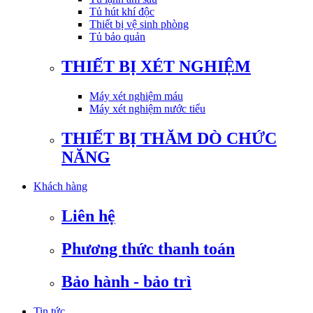
Tủ hút khí độc
Thiết bị vệ sinh phòng
Tủ bảo quản
THIẾT BỊ XÉT NGHIỆM
Máy xét nghiệm máu
Máy xét nghiệm nước tiểu
THIẾT BỊ THĂM DÒ CHỨC
NĂNG
Khách hàng
Liên hệ
Phương thức thanh toán
Bảo hành - bảo trì
Tin tức