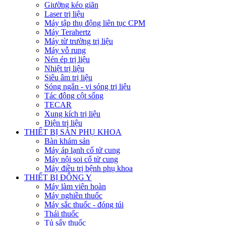
Giường kéo giãn
Laser trị liệu
Máy tập thụ động liên tục CPM
Máy Terahertz
Máy từ trường trị liệu
Máy vỗ rung
Nén ép trị liệu
Nhiệt trị liệu
Siêu âm trị liệu
Sóng ngắn - vi sóng trị liệu
Tác động cột sống
TECAR
Xung kích trị liệu
Điện trị liệu
THIẾT BỊ SẢN PHỤ KHOA
Bàn khám sản
Máy áp lạnh cổ tử cung
Máy nội soi cổ tử cung
Máy điều trị bệnh phụ khoa
THIẾT BỊ ĐÔNG Y
Máy làm viên hoàn
Máy nghiền thuốc
Máy sắc thuốc - đóng túi
Thái thuốc
Tủ sấy thuốc