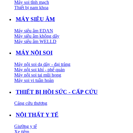
Máy soi tĩnh mạch
Thiết bị nam khoa
MÁY SIÊU ÂM
Máy siêu âm EDAN
Máy siêu âm không dây
Máy siêu âm WELLD
MÁY NỘI SOI
Máy nội soi dạ dày - đại tràng
Máy nội soi khí - phế quản
Máy nội soi tai mũi họng
Máy soi vi tuần hoàn
THIẾT BỊ HỒI SỨC - CẤP CỨU
Cáng cứu thương
NỘI THẤT Y TẾ
Giường y tế
Xe tiêm