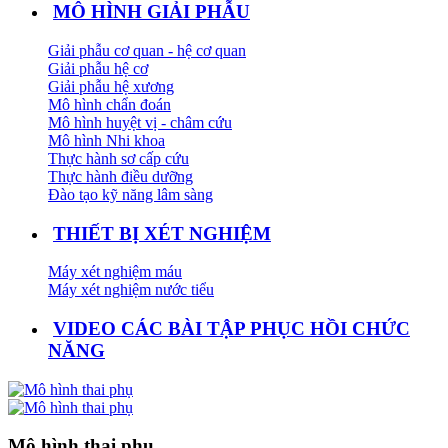
MÔ HÌNH GIẢI PHẪU
Giải phẫu cơ quan - hệ cơ quan
Giải phẫu hệ cơ
Giải phẫu hệ xương
Mô hình chẩn đoán
Mô hình huyệt vị - châm cứu
Mô hình Nhi khoa
Thực hành sơ cấp cứu
Thực hành điều dưỡng
Đào tạo kỹ năng lâm sàng
THIẾT BỊ XÉT NGHIỆM
Máy xét nghiệm máu
Máy xét nghiệm nước tiểu
VIDEO CÁC BÀI TẬP PHỤC HỒI CHỨC
NĂNG
Mô hình thai phụ