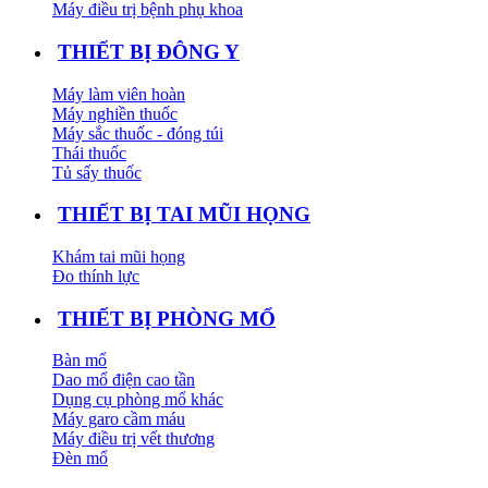
Máy điều trị bệnh phụ khoa
THIẾT BỊ ĐÔNG Y
Máy làm viên hoàn
Máy nghiền thuốc
Máy sắc thuốc - đóng túi
Thái thuốc
Tủ sấy thuốc
THIẾT BỊ TAI MŨI HỌNG
Khám tai mũi họng
Đo thính lực
THIẾT BỊ PHÒNG MỔ
Bàn mổ
Dao mổ điện cao tần
Dụng cụ phòng mổ khác
Máy garo cầm máu
Máy điều trị vết thương
Đèn mổ