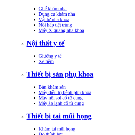
Ghế khám nha
Dụng cụ khám nha
Vật tư nha khoa
Nồi hấp tiệt trùng
Máy X-quang nha khoa
Nội thất y tế
Giường y tế
Xe tiêm
Thiết bị sản phụ khoa
Bàn khám sản
Máy điều trị bệnh phụ khoa
Máy nội soi cổ tử cung
Máy áp lạnh cổ tử cung
Thiết bị tai mũi họng
Khám tai mũi họng
Đo thính lực