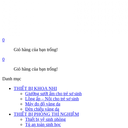
0
Giỏ hàng của bạn trống!
0
Giỏ hàng của bạn trống!
Danh mục
THIẾT BỊ KHOA NHI
Giường sưởi ấm cho trẻ sơ sinh
Lồng ấp – Nôi cho trẻ sơ sinh
Máy đo độ vàng da
Đèn chiếu vàng da
THIẾT BỊ PHÒNG THÍ NGHIỆM
Thiết bị vệ sinh phòng
Tủ an toàn sinh học