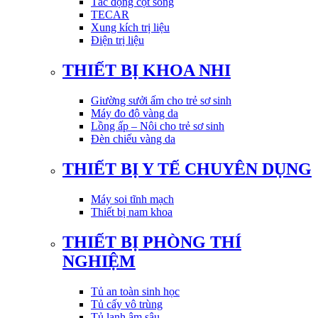
Tác động cột sống
TECAR
Xung kích trị liệu
Điện trị liệu
THIẾT BỊ KHOA NHI
Giường sưởi ấm cho trẻ sơ sinh
Máy đo độ vàng da
Lồng ấp – Nôi cho trẻ sơ sinh
Đèn chiếu vàng da
THIẾT BỊ Y TẾ CHUYÊN DỤNG
Máy soi tĩnh mạch
Thiết bị nam khoa
THIẾT BỊ PHÒNG THÍ
NGHIỆM
Tủ an toàn sinh học
Tủ cấy vô trùng
Tủ lạnh âm sâu